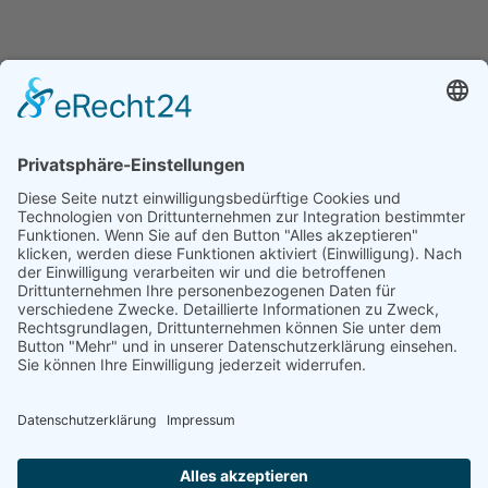
Kontakt
069 – 955 180 04
Telefax
069 – 955 180 06
E-Mail
akdbossi@mail.de